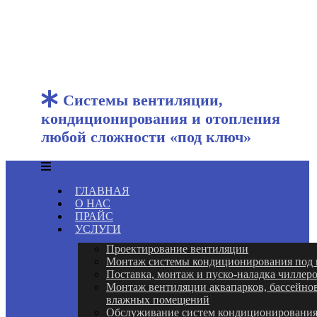
Системы вентиляции,
кондиционирования и отопления
любой сложности «под ключ»
ГЛАВНАЯ
О НАС
ПРАЙС
УСЛУГИ
Проектирование вентиляции
Монтаж системы кондиционирования под
Поставка, монтаж и пуско-наладка чиллер
Монтаж вентиляции аквапарков, бассейнов
влажных помещений
Обслуживание систем кондиционировани