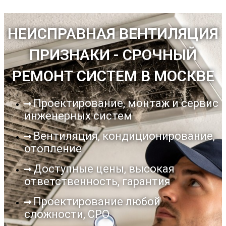
НЕИСПРАВНАЯ ВЕНТИЛЯЦИЯ
ПРИЗНАКИ - СРОЧНЫЙ
РЕМОНТ СИСТЕМ В МОСКВЕ
Проектирование, монтаж и сервис
инженерных систем
Вентиляция, кондиционирование,
отопление
Доступные цены, высокая
ответственность, гарантия
Проектирование любой
сложности, СРО