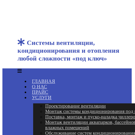
Системы вентиляции,
кондиционирования и отопления
любой сложности «под ключ»
ГЛАВНАЯ
О НАС
ПРАЙС
УСЛУГИ
Проектирование вентиляции
Монтаж системы кондиционирования под
Поставка, монтаж и пуско-наладка чиллер
Монтаж вентиляции аквапарков, бассейнов
влажных помещений
Обслуживание систем кондиционировани