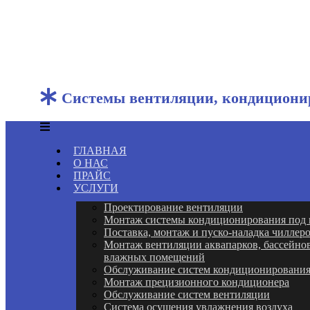
Системы вентиляции, кондиционир
ГЛАВНАЯ
О НАС
ПРАЙС
УСЛУГИ
Проектирование вентиляции
Монтаж системы кондиционирования под
Поставка, монтаж и пуско-наладка чиллер
Монтаж вентиляции аквапарков, бассейнов
влажных помещений
Обслуживание систем кондиционировани
Монтаж прецизионного кондиционера
Обслуживание систем вентиляции
Система осушения увлажнения воздуха