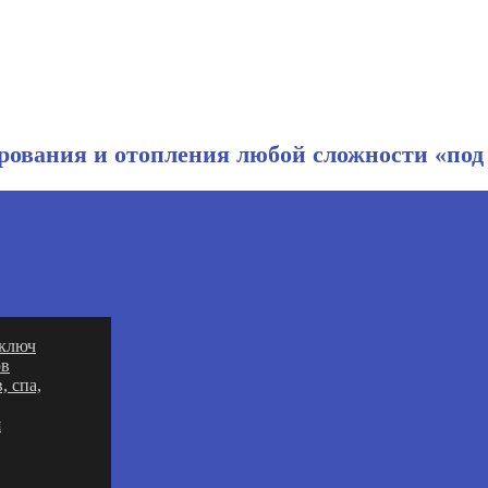
ования и отопления любой сложности «под
 ключ
ов
, спа,
я